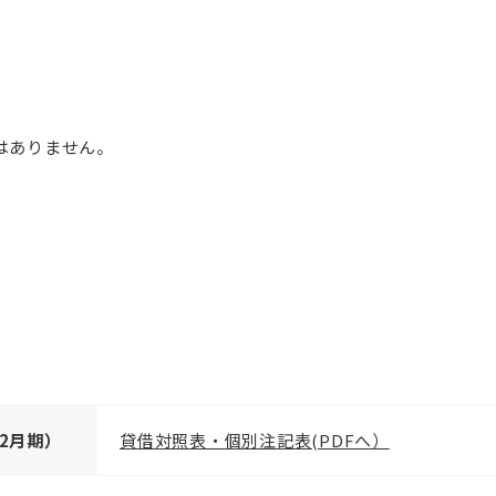
はありません。
12月期）
貸借対照表・個別注記表(PDFへ）